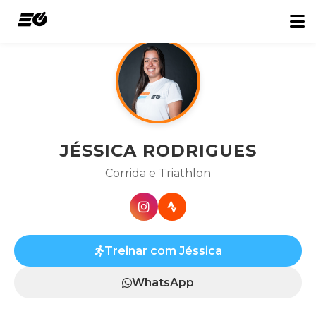
Início
/
Treinadores
/
Jéssica Rodrigues
JÉSSICA RODRIGUES
Corrida e Triathlon
Treinar com Jéssica
WhatsApp